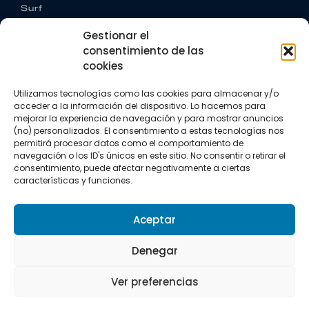
Surf
Trail running
Gestionar el
Triatlón
consentimiento de las
cookies
CONTACTO
+34 922 303 191
Utilizamos tecnologías como las cookies para almacenar y/o
+34 662 342 177
acceder a la información del dispositivo. Lo hacemos para
info@vkssport.com
mejorar la experiencia de navegación y para mostrar anuncios
SÍGUENOS
(no) personalizados. El consentimiento a estas tecnologías nos
permitirá procesar datos como el comportamiento de
navegación o los ID's únicos en este sitio. No consentir o retirar el
consentimiento, puede afectar negativamente a ciertas
características y funciones.
Aceptar
Aviso legal
Política de privacidad
Política de cookies
Denegar
Copyright © 2026 VKS Sport.
Ver preferencias
Todos los derechos resevados.