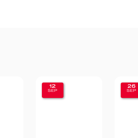
12
26
SEP
SEP