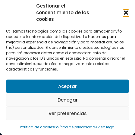
Trail running
Gestionar el
Triatlón
consentimiento de las
cookies
CONTACTO
+34 922 303 191
Utilizamos tecnologías como las cookies para almacenar y/o
+34 662 342 177
acceder a la información del dispositivo. Lo hacemos para
info@vkssport.com
mejorar la experiencia de navegación y para mostrar anuncios
SÍGUENOS
(no) personalizados. El consentimiento a estas tecnologías nos
permitirá procesar datos como el comportamiento de
navegación o los ID's únicos en este sitio. No consentir o retirar el
consentimiento, puede afectar negativamente a ciertas
características y funciones.
Aceptar
Aviso legal
Política de privacidad
Política de cookies
Denegar
Copyright © 2026 VKS Sport.
Ver preferencias
Todos los derechos resevados.
Política de cookies
Política de privacidad
Aviso legal