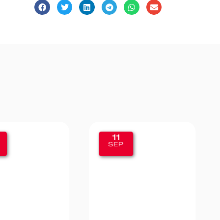
11
SEP