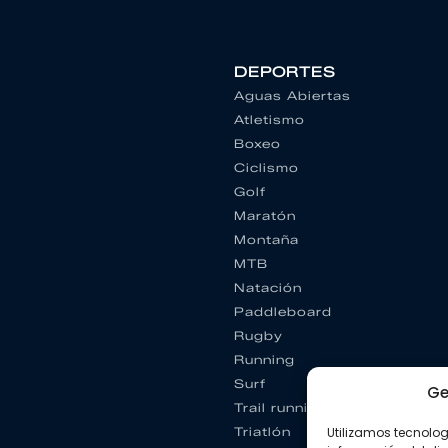
DEPORTES
Aguas Abiertas
Atletismo
Boxeo
Ciclismo
Golf
Maratón
Montaña
MTB
Natación
Paddleboard
Rugby
Running
Surf
Ge
Trail running
Utilizamos tecnolo
Triatlón