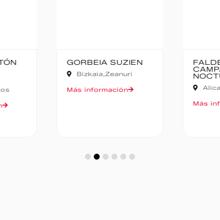
TÓN
GORBEIA SUZIEN
FALD
CAMP
Bizkaia,
Zeanuri
NOCT
Alic
gos
Más información
Más in
n