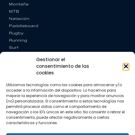
Montaña
MTB
Natación
Paddleboard
Rugby
Running
Surf
Trail running
Gestionar el
Triatlón
consentimiento de las
cookies
CONTACTO
+34 922 303 191
Utilizamos tecnologías como las cookies para almacenar y/o
+34 662 342 177
acceder a la información del dispositivo. Lo hacemos para
info@vkssport.com
mejorar la experiencia de navegación y para mostrar anuncios
SÍGUENOS
(no) personalizados. El consentimiento a estas tecnologías nos
permitirá procesar datos como el comportamiento de
navegación o los ID's únicos en este sitio. No consentir o retirar el
consentimiento, puede afectar negativamente a ciertas
características y funciones.