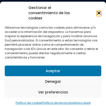
Trail running
Gestionar el
Triatlón
consentimiento de las
cookies
CONTACTO
+34 922 303 191
Utilizamos tecnologías como las cookies para almacenar y/o
+34 662 342 177
acceder a la información del dispositivo. Lo hacemos para
info@vkssport.com
mejorar la experiencia de navegación y para mostrar anuncios
SÍGUENOS
(no) personalizados. El consentimiento a estas tecnologías nos
permitirá procesar datos como el comportamiento de
navegación o los ID's únicos en este sitio. No consentir o retirar el
consentimiento, puede afectar negativamente a ciertas
características y funciones.
Aceptar
Aviso legal
Política de privacidad
Política de cookies
Denegar
Copyright © 2026 VKS Sport.
Ver preferencias
Todos los derechos resevados.
Política de cookies
Política de privacidad
Aviso legal