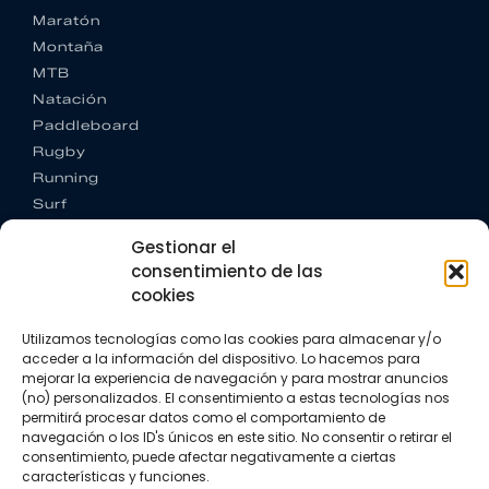
Maratón
Montaña
MTB
Natación
Paddleboard
Rugby
Running
Surf
Trail running
Gestionar el
Triatlón
consentimiento de las
cookies
CONTACTO
+34 922 303 191
Utilizamos tecnologías como las cookies para almacenar y/o
+34 662 342 177
acceder a la información del dispositivo. Lo hacemos para
info@vkssport.com
mejorar la experiencia de navegación y para mostrar anuncios
SÍGUENOS
(no) personalizados. El consentimiento a estas tecnologías nos
permitirá procesar datos como el comportamiento de
navegación o los ID's únicos en este sitio. No consentir o retirar el
consentimiento, puede afectar negativamente a ciertas
características y funciones.