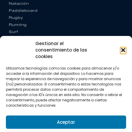
Natación
Paddleboard
Rugby
Running
Surf
Trail running
Gestionar el
Triatlón
consentimiento de las
cookies
CONTACTO
+34 922 303 191
Utilizamos tecnologías como las cookies para almacenar y/o
+34 662 342 177
acceder a la información del dispositivo. Lo hacemos para
info@vkssport.com
mejorar la experiencia de navegación y para mostrar anuncios
SÍGUENOS
(no) personalizados. El consentimiento a estas tecnologías nos
permitirá procesar datos como el comportamiento de
navegación o los ID's únicos en este sitio. No consentir o retirar el
consentimiento, puede afectar negativamente a ciertas
características y funciones.
Aceptar
Aviso legal
Política de privacidad
Política de cookies