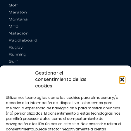
Golf
Maratón
Montaña
MTB
Natación
Paddleboard
Rugby
Running
Surf
Trail running
Gestionar el
Triatlón
consentimiento de las
cookies
CONTACTO
+34 922 303 191
Utilizamos tecnologías como las cookies para almacenar y/o
+34 662 342 177
acceder a la información del dispositivo. Lo hacemos para
info@vkssport.com
mejorar la experiencia de navegación y para mostrar anuncios
SÍGUENOS
(no) personalizados. El consentimiento a estas tecnologías nos
permitirá procesar datos como el comportamiento de
navegación o los ID's únicos en este sitio. No consentir o retirar el
consentimiento, puede afectar negativamente a ciertas