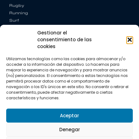
Rugby
Running
Surf
Trail running
Gestionar el
Triatlón
consentimiento de las
cookies
CONTACTO
+34 922 303 191
Utilizamos tecnologías como las cookies para almacenar y/o
+34 662 342 177
acceder a la información del dispositivo. Lo hacemos para
info@vkssport.com
mejorar la experiencia de navegación y para mostrar anuncios
SÍGUENOS
(no) personalizados. El consentimiento a estas tecnologías nos
permitirá procesar datos como el comportamiento de
navegación o los ID's únicos en este sitio. No consentir o retirar el
consentimiento, puede afectar negativamente a ciertas
características y funciones.
Aceptar
Aviso legal
Política de privacidad
Política de cookies
Denegar