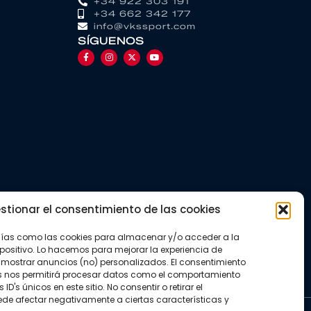
+34 922 303 191
+34 662 342 177
info@vkssport.com
SÍGUENOS
stionar el consentimiento de las cookies
gías como las cookies para almacenar y/o acceder a la
positivo. Lo hacemos para mejorar la experiencia de
mostrar anuncios (no) personalizados. El consentimiento
s nos permitirá procesar datos como el comportamiento
D's únicos en este sitio. No consentir o retirar el
de afectar negativamente a ciertas características y