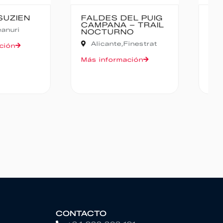
ES DEL PUIG
CANFRANC-
ANA – TRAIL
CANFRANC
URNO
Huesca,
Canfranc
ante,
Finestrat
Más información
formación
CONTACTO