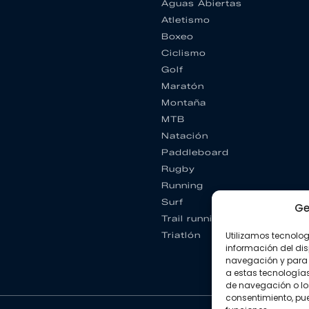
Aguas Abiertas
Atletismo
Boxeo
Ciclismo
Golf
Maratón
Montaña
MTB
Natación
Paddleboard
Rugby
Running
Surf
Ge
Trail running
Utilizamos tecnolo
Triatlón
información del dis
navegación y para 
a estas tecnología
de navegación o los I
consentimiento, pue