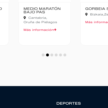
TÓN
GORBEIA SUZIEN
FALD
CAMP
Bizkaia,
Zeanuri
NOCT
Alic
gos
Más información
Más in
n
DEPORTES