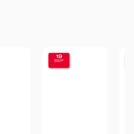
11
SEP