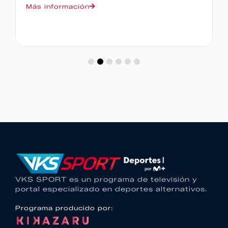
Más información
VKS SPORT es un programa de televisión y
portal especializado en deportes alternativos.
Programa producido por: