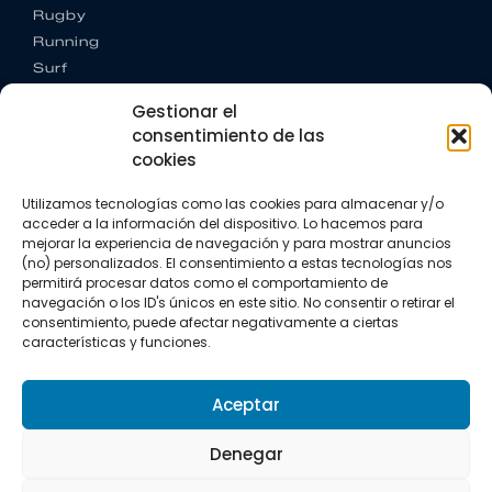
Rugby
Running
Surf
Trail running
Gestionar el
Triatlón
consentimiento de las
cookies
CONTACTO
+34 922 303 191
Utilizamos tecnologías como las cookies para almacenar y/o
+34 662 342 177
acceder a la información del dispositivo. Lo hacemos para
info@vkssport.com
mejorar la experiencia de navegación y para mostrar anuncios
SÍGUENOS
(no) personalizados. El consentimiento a estas tecnologías nos
permitirá procesar datos como el comportamiento de
navegación o los ID's únicos en este sitio. No consentir o retirar el
consentimiento, puede afectar negativamente a ciertas
características y funciones.
Aceptar
Aviso legal
Política de privacidad
Política de cookies
Denegar
Copyright © 2026 VKS Sport.