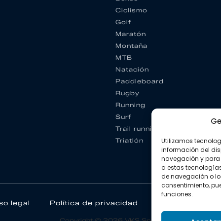
Ciclismo
Golf
Maratón
Montaña
MTB
Natación
Paddleboard
Rugby
Running
Surf
Ge
Trail running
Utilizamos tecnolo
Triatlón
información del dis
navegación y para 
a estas tecnología
de navegación o los I
consentimiento, pue
funciones.
so legal
Política de privacidad
Política de coo
Copyright © 2026 VKS Sport.