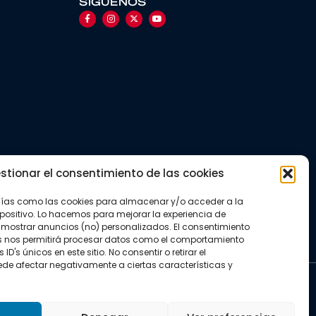
SÍGUENOS
stionar el consentimiento de las cookies
gías como las cookies para almacenar y/o acceder a la
positivo. Lo hacemos para mejorar la experiencia de
mostrar anuncios (no) personalizados. El consentimiento
s nos permitirá procesar datos como el comportamiento
D's únicos en este sitio. No consentir o retirar el
de afectar negativamente a ciertas características y
kies