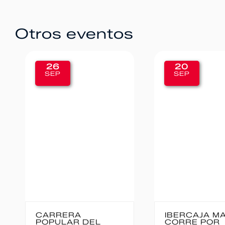
Otros eventos
20
12
SEP
SEP
IBERCAJA MADRID
MEDIO 
CORRE POR
BAJO P