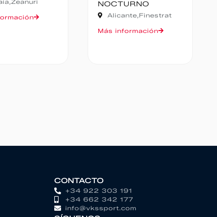
NOCTURNO
Huesca,
Canfranc
Alicante,
Finestrat
Más información
ás información
CONTACTO
+34 922 303 191
+34 662 342 177
info@vkssport.com