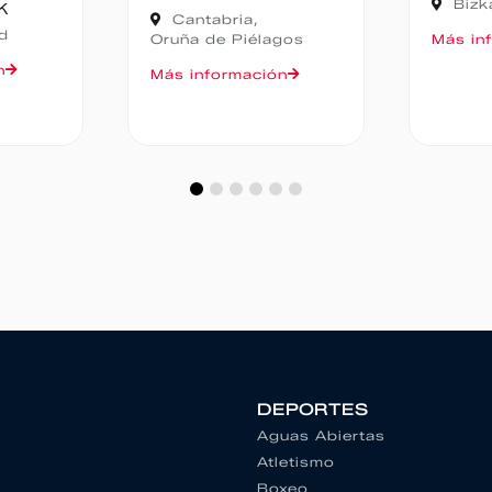
Bizkaia,
Zeanuri
ia,
Piélagos
Más información
M
mación
DEPORTES
Aguas Abiertas
Atletismo
Boxeo