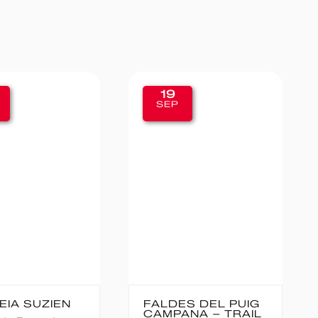
19
11
SEP
SEP
ALDES DEL PUIG
CANFRANC-
AMPANA – TRAIL
CANFRANC