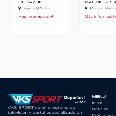
MADRID – 10K
Cantabr
Madrid,
Madrid
Oruña de 
Más información
Más infor
MENU
Inicio
VKS SPORT es un programa de
Noticias
televisión y portal especializado en
Programas