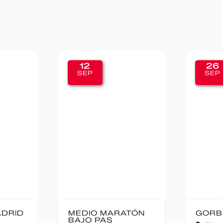
26
SEP
MARATÓN
GORBEIA SUZIEN
F
AS
C