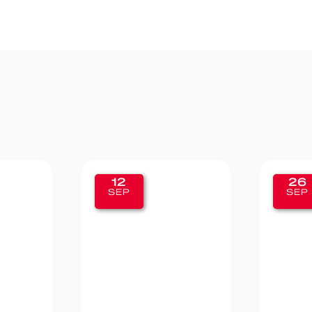
12
26
SEP
SEP