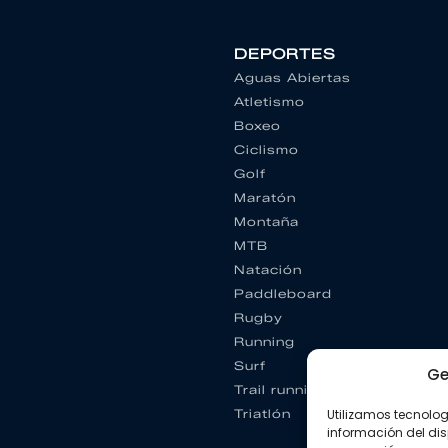
DEPORTES
Aguas Abiertas
Atletismo
Boxeo
Ciclismo
Golf
Maratón
Montaña
MTB
Natación
Paddleboard
Rugby
Running
Surf
Ge
Trail running
Triatlón
Utilizamos tecnolo
información del dis