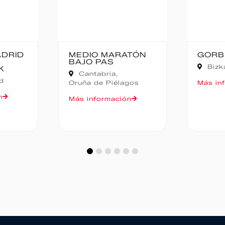
ADRID
MEDIO MARATÓN
GORB
BAJO PAS
Bizk
K
Cantabria,
d
Oruña de Piélagos
Más in
n
Más información