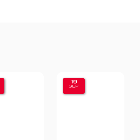
19
SEP