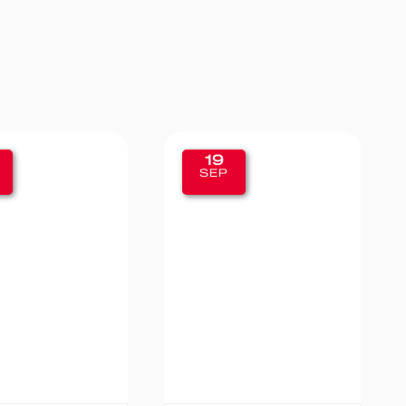
11
SEP