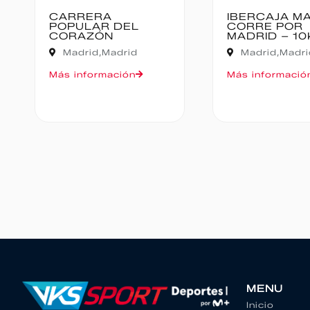
IBERCAJA MADRID
MEDIO MAR
CORRE POR
BAJO PAS
MADRID – 10K
Cantabria,
Madrid,
Madrid
Oruña de Piéla
Más información
Más informació
MENU
Inicio