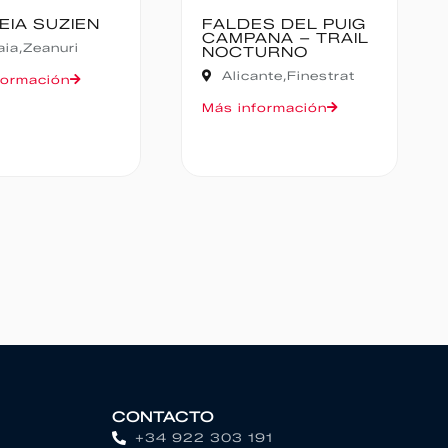
ES DEL PUIG
CANFRANC-
ANA – TRAIL
CANFRANC
TURNO
Huesca,
Canfranc
ante,
Finestrat
Más información
formación
CONTACTO
+34 922 303 191