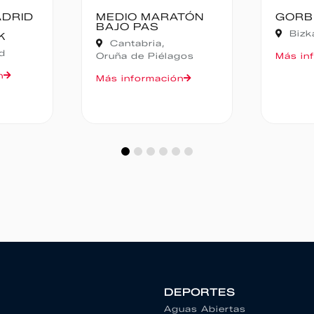
ATÓN
GORBEIA SUZIEN
FALD
CAMP
Bizkaia,
Zeanuri
NOC
Alic
gos
Más información
Más in
n
DEPORTES
Aguas Abiertas