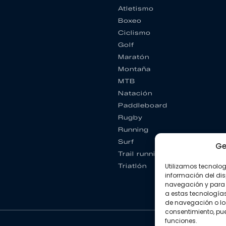
Atletismo
Boxeo
Ciclismo
Golf
Maratón
Montaña
MTB
Natación
Paddleboard
Rugby
Running
Surf
Ge
Trail running
Utilizamos tecnolo
Triatlón
información del dis
navegación y para 
a estas tecnología
de navegación o los I
consentimiento, pue
funciones.