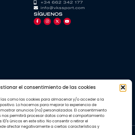
+34 662 342 177
info@vkssport.com
SÍGUENOS
stionar el consentimiento de las cookies
gías como las cookies para almacenar y/o acceder a la
positivo. Lo hacemos para mejorar la experiencia de
mostrar anuncios (no) personalizados. El consentimiento
s nos permitirá procesar datos como el comportamiento
D's únicos en este sitio. No consentir o retirar el
de afectar negativamente a ciertas características y