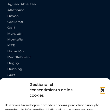
Aguas Abiertas
Atletismo
Boxeo
Ciclismo
Golf
Maratón
Montaña
MTB
Natación
Paddleboard
Rugby
Running
Surf
Trail running
Gestionar el
Triatlón
consentimiento de las
cookies
CONTACTO
+34 922 303 191
Utilizamos tecnologías como las cookies para almacenar y/o
+34 662 342 177
acceder a la información del dispositivo. Lo hacemos para