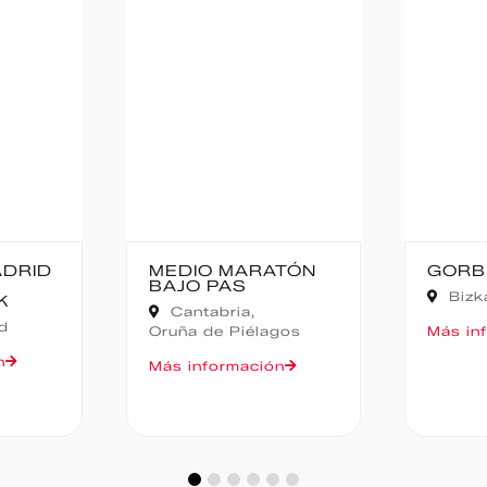
TÓN
GORBEIA SUZIEN
FALD
CAMP
Bizkaia,
Zeanuri
NOCT
Alic
gos
Más información
Más in
n