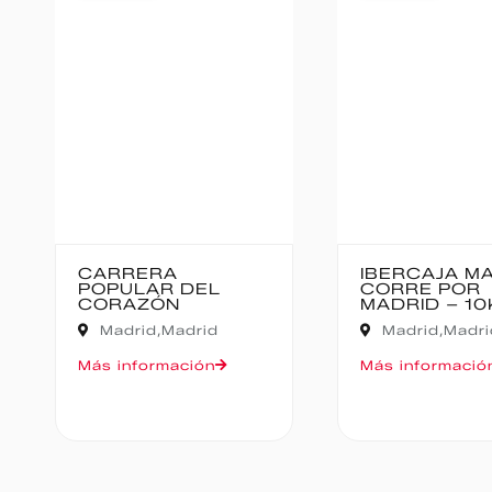
IBERCAJA MADRID
MEDIO MARA
CORRE POR
BAJO PAS
MADRID – 10K
Cantabria,
Madrid,
Madrid
Oruña de Piéla
Más información
Más informació