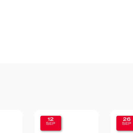
26
19
SEP
SEP