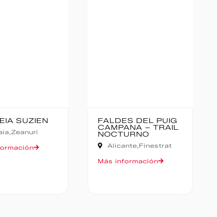
ES DEL PUIG
CANFRANC-
ANA – TRAIL
CANFRANC
URNO
Huesca,
Canfranc
ante,
Finestrat
Más información
formación