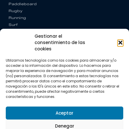
Paddleboard
Rugby
Running
Surf
Trail running
Gestionar el
Triatlón
consentimiento de las
cookies
CONTACTO
+34 922 303 191
Utilizamos tecnologías como las cookies para almacenar y/o
+34 662 342 177
acceder a la información del dispositivo. Lo hacemos para
info@vkssport.com
mejorar la experiencia de navegación y para mostrar anuncios
SÍGUENOS
(no) personalizados. El consentimiento a estas tecnologías nos
permitirá procesar datos como el comportamiento de
navegación o los ID's únicos en este sitio. No consentir o retirar el
consentimiento, puede afectar negativamente a ciertas
características y funciones.
Aceptar
Aviso legal
Política de privacidad
Política de cookies
Denegar