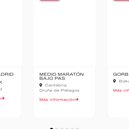
ATÓN
GORBEIA SUZIEN
FALD
CAMP
Bizkaia,
Zeanuri
NOC
Alic
gos
Más información
Más in
n