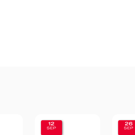
26
19
SEP
SEP