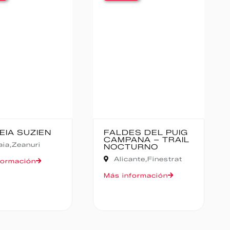
ES DEL PUIG
CANFRANC-
ANA – TRAIL
CANFRANC
TURNO
Huesca,
Canfranc
ante,
Finestrat
Más información
formación