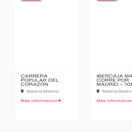
IBERCAJA MADRID
MEDIO MAR
CORRE POR
BAJO PAS
MADRID – 10K
Cantabria,
Madrid,
Madrid
Oruña de Piéla
Más información
Más informació