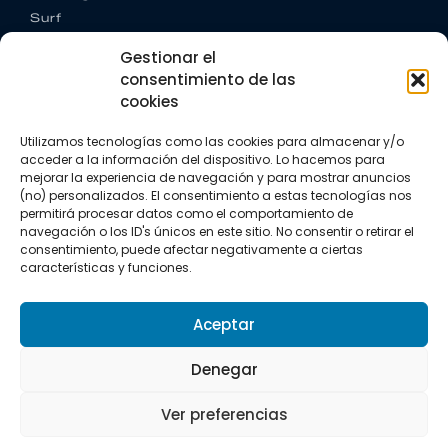
Surf
Trail running
Gestionar el
Triatlón
consentimiento de las
cookies
CONTACTO
+34 922 303 191
Utilizamos tecnologías como las cookies para almacenar y/o
+34 662 342 177
acceder a la información del dispositivo. Lo hacemos para
info@vkssport.com
mejorar la experiencia de navegación y para mostrar anuncios
SÍGUENOS
(no) personalizados. El consentimiento a estas tecnologías nos
permitirá procesar datos como el comportamiento de
navegación o los ID's únicos en este sitio. No consentir o retirar el
consentimiento, puede afectar negativamente a ciertas
características y funciones.
Aceptar
Aviso legal
Política de privacidad
Política de cookies
Denegar
Copyright © 2026 VKS Sport.
Ver preferencias
Todos los derechos resevados.