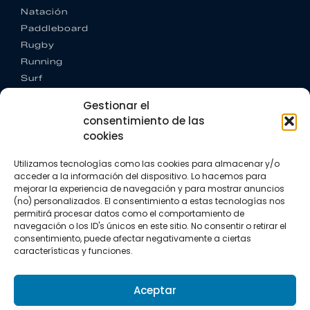
Natación
Paddleboard
Rugby
Running
Surf
Trail running
Gestionar el
Triatlón
consentimiento de las
cookies
CONTACTO
+34 922 303 191
Utilizamos tecnologías como las cookies para almacenar y/o
+34 662 342 177
acceder a la información del dispositivo. Lo hacemos para
info@vkssport.com
mejorar la experiencia de navegación y para mostrar anuncios
SÍGUENOS
(no) personalizados. El consentimiento a estas tecnologías nos
permitirá procesar datos como el comportamiento de
navegación o los ID's únicos en este sitio. No consentir o retirar el
consentimiento, puede afectar negativamente a ciertas
características y funciones.
Aceptar
Aviso legal
Política de privacidad
Política de cookies