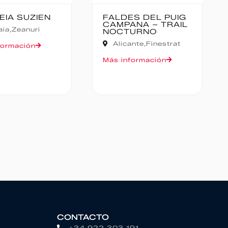
DES DEL PUIG
CANFRANC-
PANA – TRAIL
CANFRANC
TURNO
Huesca,
Canfranc
cante,
Finestrat
Más información
nformación
CONTACTO
+34 922 303 191