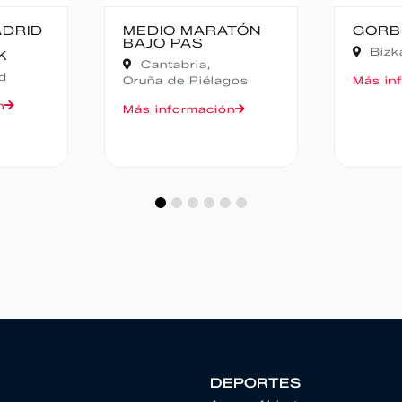
ATÓN
GORBEIA SUZIEN
FAL
CAM
Bizkaia,
Zeanuri
NOC
Ali
agos
Más información
Más i
ón
DEPORTES