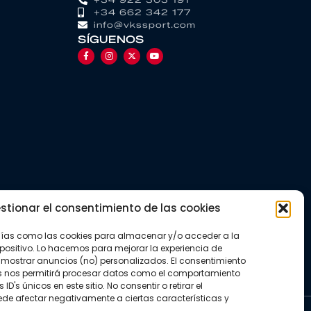
+34 662 342 177
info@vkssport.com
SÍGUENOS
stionar el consentimiento de las cookies
gías como las cookies para almacenar y/o acceder a la
positivo. Lo hacemos para mejorar la experiencia de
mostrar anuncios (no) personalizados. El consentimiento
s nos permitirá procesar datos como el comportamiento
D's únicos en este sitio. No consentir o retirar el
de afectar negativamente a ciertas características y