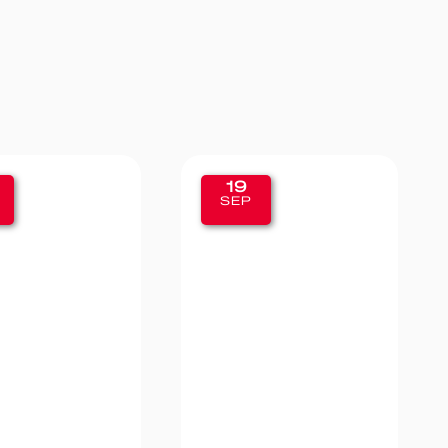
9
11
P
SEP