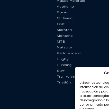
Aguas Abiertas
Atletismo
Boxeo
Ciclismo
Golf
Maratón
Montaña
MTB
Natación
Paddleboard
Rugby
Running
Surf
Ge
Trail running
Utilizamos tecnolo
Triatlón
información del dis
navegación y para 
a estas tecnología
de navegación o los I
consentimiento, pue
funciones.