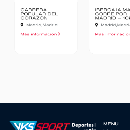
IBERCAJA MADRID
MEDIO MAR
CORRE POR
BAJO PAS
MADRID – 10K
Cantabria,
Madrid,
Madrid
Oruña de Piél
Más información
Más informaci
MENU