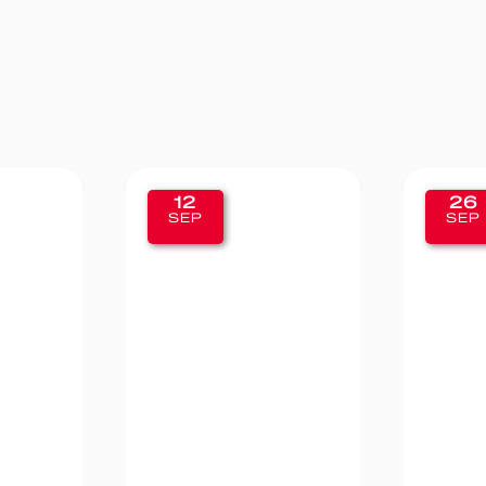
26
1
SEP
SE