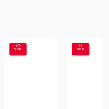
11
SEP