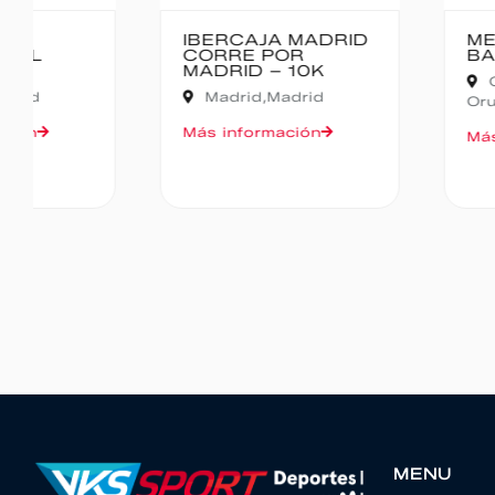
IBERCAJA MADRID
MEDIO MARA
CORRE POR
BAJO PAS
MADRID – 10K
Cantabria,
Madrid,
Madrid
Oruña de Piéla
Más información
Más informació
MENU