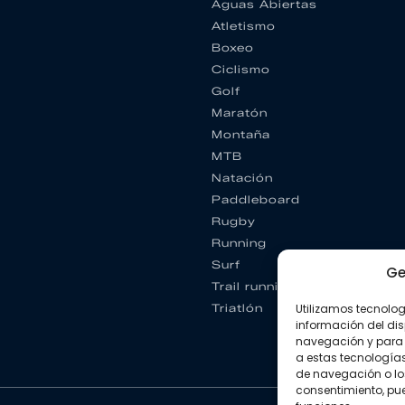
Aguas Abiertas
Atletismo
Boxeo
Ciclismo
Golf
Maratón
Montaña
MTB
Natación
Paddleboard
Rugby
Running
Surf
Ge
Trail running
Utilizamos tecnolo
Triatlón
información del dis
navegación y para 
a estas tecnología
de navegación o los I
consentimiento, pue