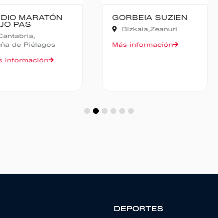
TÓN
GORBEIA SUZIEN
FALD
CAMP
Bizkaia,
Zeanuri
NOCT
Alic
gos
Más información
Más in
n
DEPORTES