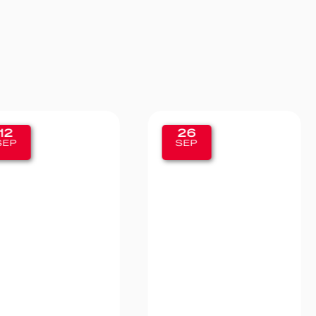
26
19
SEP
SEP