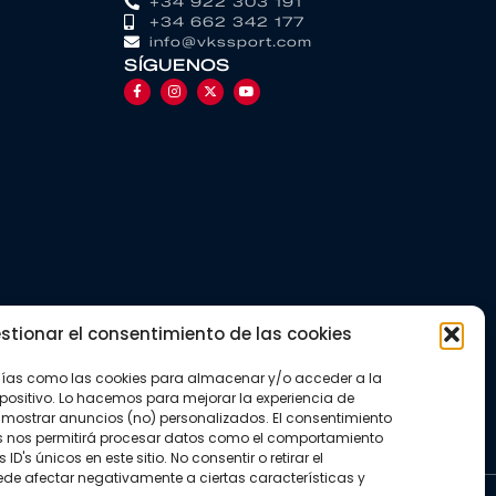
+34 922 303 191
+34 662 342 177
info@vkssport.com
SÍGUENOS
stionar el consentimiento de las cookies
gías como las cookies para almacenar y/o acceder a la
positivo. Lo hacemos para mejorar la experiencia de
mostrar anuncios (no) personalizados. El consentimiento
s nos permitirá procesar datos como el comportamiento
D's únicos en este sitio. No consentir o retirar el
de afectar negativamente a ciertas características y