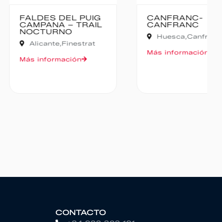
ES DEL PUIG
CANFRANC-
ANA – TRAIL
CANFRANC
URNO
Huesca,
Canfranc
ante,
Finestrat
Más información
formación
CONTACTO