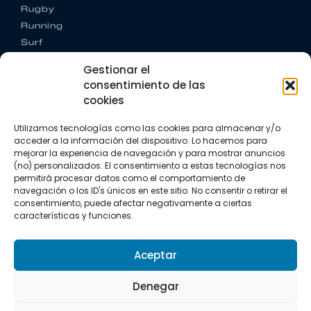
Rugby
Running
Surf
Trail running
Gestionar el
Triatlón
consentimiento de las
cookies
CONTACTO
+34 922 303 191
Utilizamos tecnologías como las cookies para almacenar y/o
+34 662 342 177
acceder a la información del dispositivo. Lo hacemos para
info@vkssport.com
mejorar la experiencia de navegación y para mostrar anuncios
SÍGUENOS
(no) personalizados. El consentimiento a estas tecnologías nos
permitirá procesar datos como el comportamiento de
navegación o los ID's únicos en este sitio. No consentir o retirar el
consentimiento, puede afectar negativamente a ciertas
características y funciones.
Aceptar
Aviso legal
Política de privacidad
Política de cookies
Denegar
Copyright © 2026 VKS Sport.