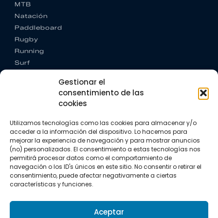
MTB
Natación
Paddleboard
Rugby
Running
Surf
Trail running
Gestionar el
Triatlón
consentimiento de las
cookies
CONTACTO
+34 922 303 191
Utilizamos tecnologías como las cookies para almacenar y/o
+34 662 342 177
acceder a la información del dispositivo. Lo hacemos para
info@vkssport.com
mejorar la experiencia de navegación y para mostrar anuncios
SÍGUENOS
(no) personalizados. El consentimiento a estas tecnologías nos
permitirá procesar datos como el comportamiento de
navegación o los ID's únicos en este sitio. No consentir o retirar el
consentimiento, puede afectar negativamente a ciertas
características y funciones.
Aceptar
Aviso legal
Política de privacidad