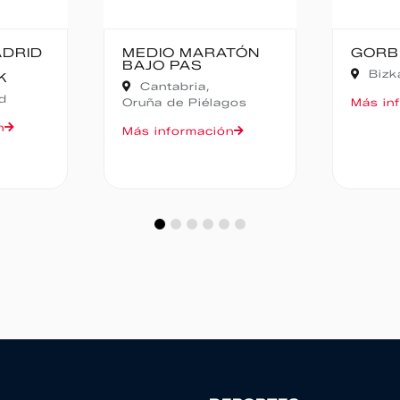
ATÓN
GORBEIA SUZIEN
FALD
CAMP
Bizkaia,
Zeanuri
NOC
Ali
agos
Más información
Más i
ón