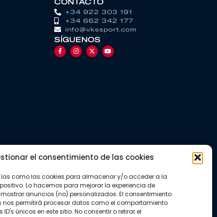
CONTACTO
+34 922 303 191
+34 662 342 177
info@vkssport.com
SÍGUENOS
stionar el consentimiento de las cookies
gías como las cookies para almacenar y/o acceder a la
positivo. Lo hacemos para mejorar la experiencia de
mostrar anuncios (no) personalizados. El consentimiento
s nos permitirá procesar datos como el comportamiento
D's únicos en este sitio. No consentir o retirar el