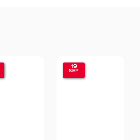
11
P
SEP