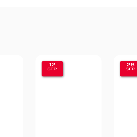
26
19
SEP
SE