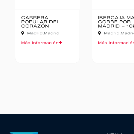
IBERCAJA MADRID
MEDIO MAR
CORRE POR
BAJO PAS
MADRID – 10K
Cantabria,
Madrid,
Madrid
Oruña de Piél
Más información
Más informaci