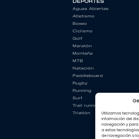
DEPORTES
Aguas Abiertas
Atletismo
Boxeo
Ciclismo
Golf
Maratón
Montaña
MTB
Natación
Paddleboard
Rugby
Running
Surf
Ge
Trail running
Utilizamos tecnolo
Triatlón
información del dis
navegación y para 
a estas tecnología
de navegación o los I