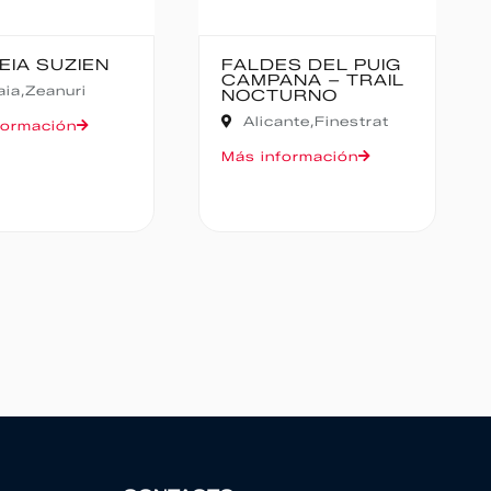
ES DEL PUIG
CANFRANC-
ANA – TRAIL
CANFRANC
TURNO
Huesca,
Canfranc
cante,
Finestrat
Más información
nformación