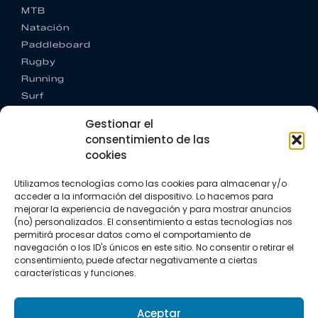
MTB
Natación
Paddleboard
Rugby
Running
Surf
Trail running
Gestionar el
Triatlón
consentimiento de las
cookies
CONTACTO
+34 922 303 191
Utilizamos tecnologías como las cookies para almacenar y/o
+34 662 342 177
acceder a la información del dispositivo. Lo hacemos para
info@vkssport.com
mejorar la experiencia de navegación y para mostrar anuncios
SÍGUENOS
(no) personalizados. El consentimiento a estas tecnologías nos
permitirá procesar datos como el comportamiento de
navegación o los ID's únicos en este sitio. No consentir o retirar el
consentimiento, puede afectar negativamente a ciertas
características y funciones.
Aceptar
Aviso legal
Política de privacidad