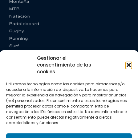
Montaña
MTB
Natación
Paddleboard
Rugby
Running
Surf
Trail running
Gestionar el
Triatlón
consentimiento de las
cookies
CONTACTO
+34 922 303 191
Utilizamos tecnologías como las cookies para almacenar y/o
+34 662 342 177
acceder a la información del dispositivo. Lo hacemos para
info@vkssport.com
mejorar la experiencia de navegación y para mostrar anuncios
SÍGUENOS
(no) personalizados. El consentimiento a estas tecnologías nos
permitirá procesar datos como el comportamiento de
navegación o los ID's únicos en este sitio. No consentir o retirar el
consentimiento, puede afectar negativamente a ciertas
características y funciones.