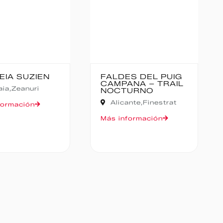
LDES DEL PUIG
CANFRANC-
MPANA – TRAIL
CANFRANC
OCTURNO
Huesca,
Canfranc
Alicante,
Finestrat
Más información
 información