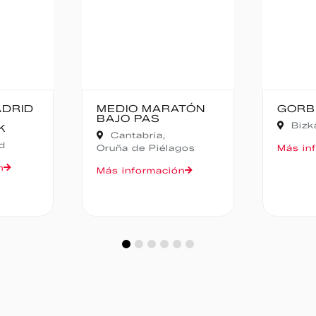
ARATÓN
GORBEIA SUZIEN
FA
CA
Bizkaia,
Zeanuri
N
,
élagos
Más información
Más
ación