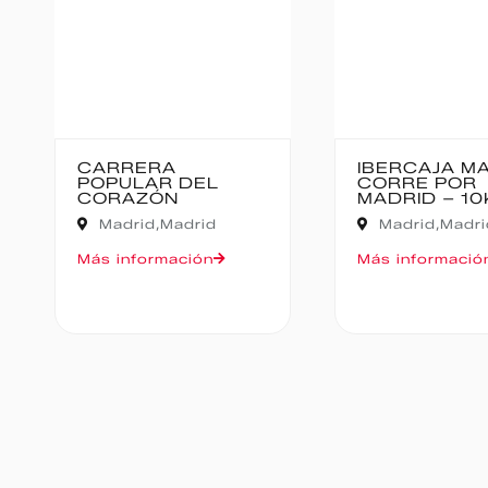
IBERCAJA MADRID
MEDIO M
CORRE POR
BAJO PAS
MADRID – 10K
Cantabria
Madrid,
Madrid
Oruña de Pi
Más información
Más inform