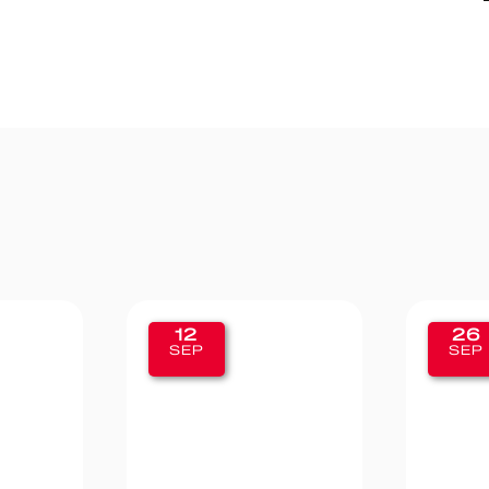
26
SEP