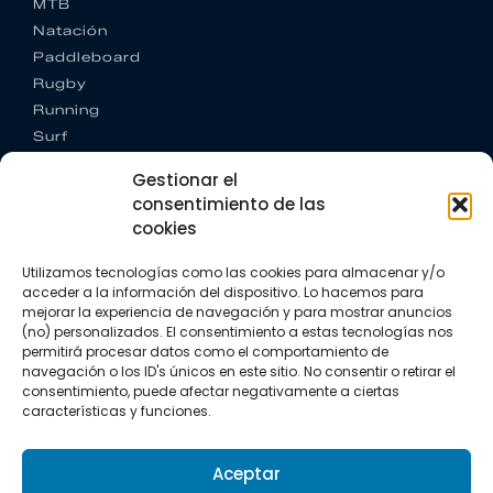
MTB
Natación
Paddleboard
Rugby
Running
Surf
Trail running
Gestionar el
Triatlón
consentimiento de las
cookies
CONTACTO
+34 922 303 191
Utilizamos tecnologías como las cookies para almacenar y/o
+34 662 342 177
acceder a la información del dispositivo. Lo hacemos para
info@vkssport.com
mejorar la experiencia de navegación y para mostrar anuncios
SÍGUENOS
(no) personalizados. El consentimiento a estas tecnologías nos
permitirá procesar datos como el comportamiento de
navegación o los ID's únicos en este sitio. No consentir o retirar el
consentimiento, puede afectar negativamente a ciertas
características y funciones.
Aceptar
Aviso legal
Política de privacidad