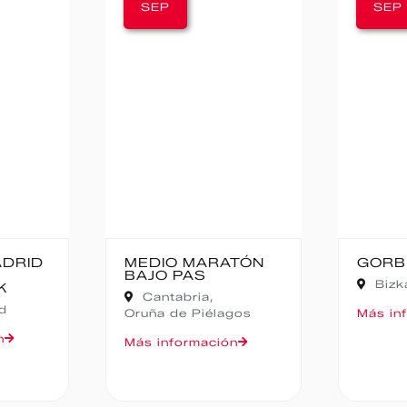
SEP
SEP
DIO MARATÓN
GORBEIA SUZIEN
JO PAS
Bizkaia,
Zeanuri
Cantabria,
ña de Piélagos
Más información
 información