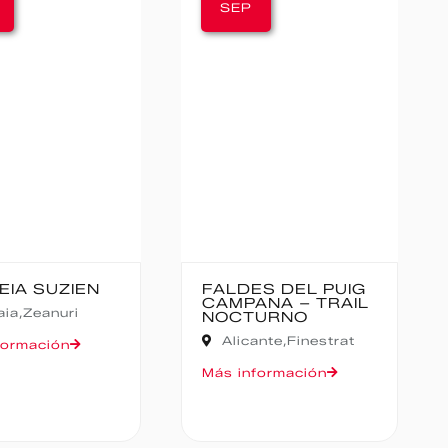
SEP
SEP
FALDES DEL PUIG
CANFRANC-
CAMPANA – TRAIL
CANFRANC
NOCTURNO
Huesca,
Canfranc
Alicante,
Finestrat
Más información
Más información