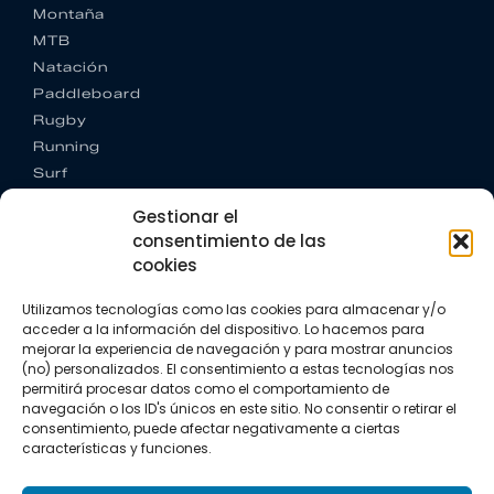
Montaña
MTB
Natación
Paddleboard
Rugby
Running
Surf
Trail running
Gestionar el
Triatlón
consentimiento de las
cookies
CONTACTO
+34 922 303 191
Utilizamos tecnologías como las cookies para almacenar y/o
+34 662 342 177
acceder a la información del dispositivo. Lo hacemos para
info@vkssport.com
mejorar la experiencia de navegación y para mostrar anuncios
SÍGUENOS
(no) personalizados. El consentimiento a estas tecnologías nos
permitirá procesar datos como el comportamiento de
navegación o los ID's únicos en este sitio. No consentir o retirar el
consentimiento, puede afectar negativamente a ciertas
características y funciones.