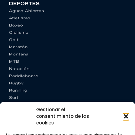
DEPORTES
Aguas Abiertas
Atletismo
Boxeo
Ciclismo
Golf
Maratón
Montaña
MTB
Natación
Paddleboard
Rugby
Running
Surf
Trail running
Gestionar el
Triatlón
consentimiento de las
cookies
CONTACTO
+34 922 303 191
Utilizamos tecnologías como las cookies para almacenar y/o