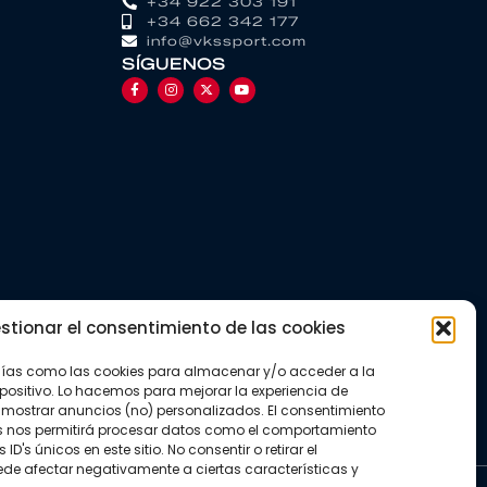
+34 922 303 191
+34 662 342 177
info@vkssport.com
SÍGUENOS
stionar el consentimiento de las cookies
gías como las cookies para almacenar y/o acceder a la
positivo. Lo hacemos para mejorar la experiencia de
mostrar anuncios (no) personalizados. El consentimiento
s nos permitirá procesar datos como el comportamiento
D's únicos en este sitio. No consentir o retirar el
de afectar negativamente a ciertas características y