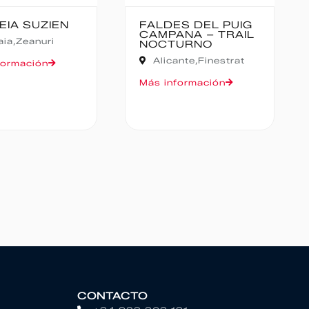
ES DEL PUIG
CANFRANC-
ANA – TRAIL
CANFRANC
URNO
Huesca,
Canfranc
ante,
Finestrat
Más información
formación
CONTACTO