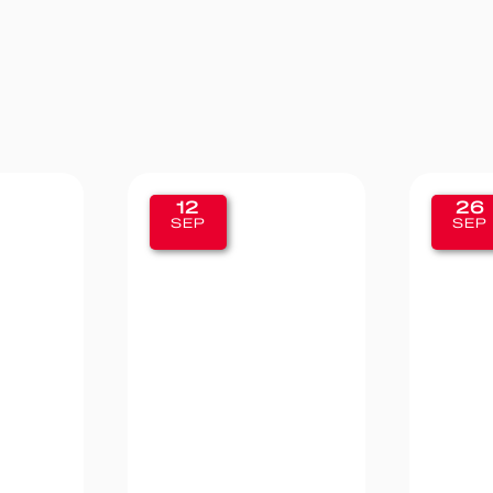
26
19
SEP
SEP