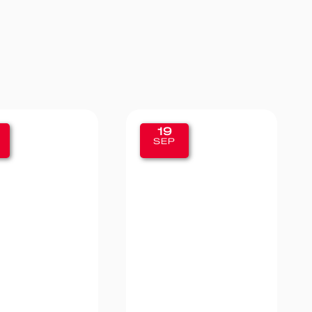
11
SEP