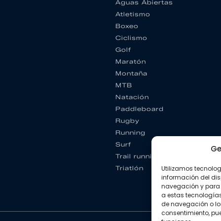
Aguas Abiertas
Atletismo
Boxeo
Ciclismo
Golf
Maratón
Montaña
MTB
Natación
Paddleboard
Rugby
Running
Surf
Ge
Trail running
Triatlón
Utilizamos tecnolo
información del dis
navegación y para 
a estas tecnología
de navegación o los I
consentimiento, pue