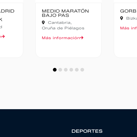
TÓN
GORBEIA SUZIEN
FALD
CAMP
Bizkaia,
Zeanuri
NOCT
Alic
gos
Más información
Más in
n
DEPORTES