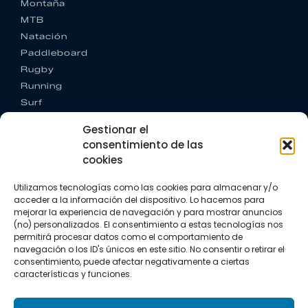
Montaña
MTB
Natación
Paddleboard
Rugby
Running
Surf
Trail running
Gestionar el
Triatlón
consentimiento de las
cookies
CONTACTO
+34 922 303 191
Utilizamos tecnologías como las cookies para almacenar y/o
+34 662 342 177
acceder a la información del dispositivo. Lo hacemos para
info@vkssport.com
mejorar la experiencia de navegación y para mostrar anuncios
SÍGUENOS
(no) personalizados. El consentimiento a estas tecnologías nos
permitirá procesar datos como el comportamiento de
navegación o los ID's únicos en este sitio. No consentir o retirar el
consentimiento, puede afectar negativamente a ciertas
características y funciones.