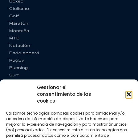
Boxeo
Ciclismo
Golf
Maratón
Montaña
MTB
Natación
Paddleboard
Rugby
Running
Surf
Trail running
Gestionar el
Triatlón
consentimiento de las
cookies
CONTACTO
+34 922 303 191
Utilizamos tecnologías como las cookies para almacenar y/o
+34 662 342 177
acceder a la información del dispositivo. Lo hacemos para
info@vkssport.com
mejorar la experiencia de navegación y para mostrar anuncios
SÍGUENOS
(no) personalizados. El consentimiento a estas tecnologías nos
permitirá procesar datos como el comportamiento de