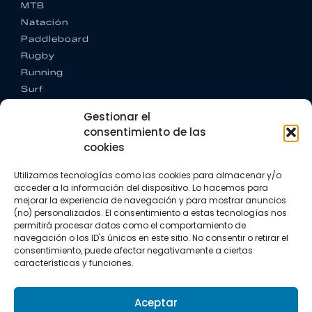
MTB
Natación
Paddleboard
Rugby
Running
Surf
Trail running
Gestionar el
Triatlón
consentimiento de las
cookies
CONTACTO
+34 922 303 191
Utilizamos tecnologías como las cookies para almacenar y/o
+34 662 342 177
acceder a la información del dispositivo. Lo hacemos para
info@vkssport.com
mejorar la experiencia de navegación y para mostrar anuncios
SÍGUENOS
(no) personalizados. El consentimiento a estas tecnologías nos
permitirá procesar datos como el comportamiento de
navegación o los ID's únicos en este sitio. No consentir o retirar el
consentimiento, puede afectar negativamente a ciertas
características y funciones.
Aceptar
Aviso legal
Política de privacidad