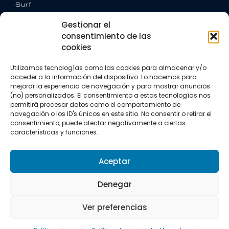
Surf
Trail running
Gestionar el
Triatlón
consentimiento de las
cookies
CONTACTO
+34 922 303 191
Utilizamos tecnologías como las cookies para almacenar y/o
+34 662 342 177
acceder a la información del dispositivo. Lo hacemos para
info@vkssport.com
mejorar la experiencia de navegación y para mostrar anuncios
SÍGUENOS
(no) personalizados. El consentimiento a estas tecnologías nos
permitirá procesar datos como el comportamiento de
navegación o los ID's únicos en este sitio. No consentir o retirar el
consentimiento, puede afectar negativamente a ciertas
características y funciones.
Aceptar
Aviso legal
Política de privacidad
Política de cookies
Denegar
Copyright © 2026 VKS Sport.
Ver preferencias
Todos los derechos resevados.