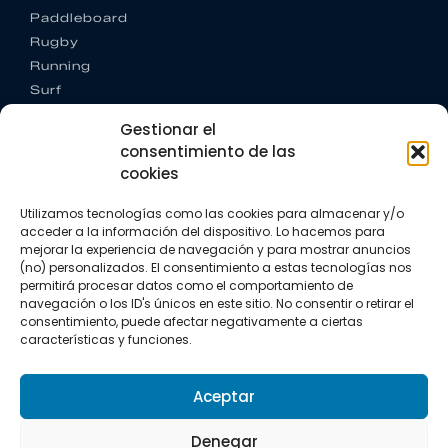
Paddleboard
Rugby
Running
Surf
Trail running
Gestionar el
Triatlón
consentimiento de las
cookies
CONTACTO
+34 922 303 191
Utilizamos tecnologías como las cookies para almacenar y/o
+34 662 342 177
acceder a la información del dispositivo. Lo hacemos para
info@vkssport.com
mejorar la experiencia de navegación y para mostrar anuncios
SÍGUENOS
(no) personalizados. El consentimiento a estas tecnologías nos
permitirá procesar datos como el comportamiento de
navegación o los ID's únicos en este sitio. No consentir o retirar el
consentimiento, puede afectar negativamente a ciertas
características y funciones.
Aceptar
Aviso legal
Política de privacidad
Política de cookies
Denegar