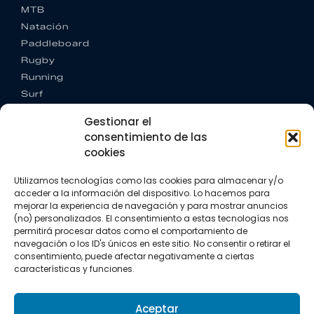
MTB
Natación
Paddleboard
Rugby
Running
Surf
Trail running
Gestionar el
Triatlón
consentimiento de las
cookies
CONTACTO
+34 922 303 191
Utilizamos tecnologías como las cookies para almacenar y/o
+34 662 342 177
acceder a la información del dispositivo. Lo hacemos para
info@vkssport.com
mejorar la experiencia de navegación y para mostrar anuncios
SÍGUENOS
(no) personalizados. El consentimiento a estas tecnologías nos
permitirá procesar datos como el comportamiento de
navegación o los ID's únicos en este sitio. No consentir o retirar el
consentimiento, puede afectar negativamente a ciertas
características y funciones.
Aceptar
Aviso legal
Política de privacidad