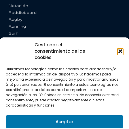
Natación
Paddleboard
Rugby
Running
Surf
Trail running
Gestionar el
Triatlón
consentimiento de las
cookies
CONTACTO
+34 922 303 191
Utilizamos tecnologías como las cookies para almacenar y/o
+34 662 342 177
acceder a la información del dispositivo. Lo hacemos para
info@vkssport.com
mejorar la experiencia de navegación y para mostrar anuncios
SÍGUENOS
(no) personalizados. El consentimiento a estas tecnologías nos
permitirá procesar datos como el comportamiento de
navegación o los ID's únicos en este sitio. No consentir o retirar el
consentimiento, puede afectar negativamente a ciertas
características y funciones.
Aceptar
Aviso legal
Política de privacidad
Política de cookies