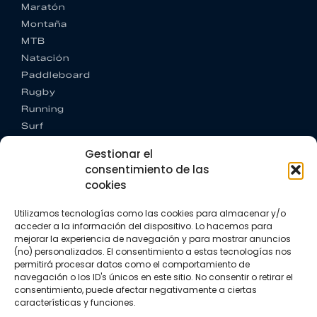
Maratón
Montaña
MTB
Natación
Paddleboard
Rugby
Running
Surf
Trail running
Gestionar el
Triatlón
consentimiento de las
cookies
CONTACTO
+34 922 303 191
Utilizamos tecnologías como las cookies para almacenar y/o
+34 662 342 177
acceder a la información del dispositivo. Lo hacemos para
info@vkssport.com
mejorar la experiencia de navegación y para mostrar anuncios
SÍGUENOS
(no) personalizados. El consentimiento a estas tecnologías nos
permitirá procesar datos como el comportamiento de
navegación o los ID's únicos en este sitio. No consentir o retirar el
consentimiento, puede afectar negativamente a ciertas
características y funciones.