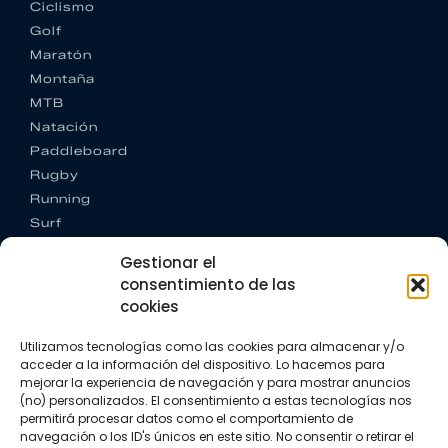
Ciclismo
Golf
Maratón
Montaña
MTB
Natación
Paddleboard
Rugby
Running
Surf
Trail running
Gestionar el
Triatlón
consentimiento de las
cookies
CONTACTO
+34 922 303 191
Utilizamos tecnologías como las cookies para almacenar y/o
+34 662 342 177
acceder a la información del dispositivo. Lo hacemos para
info@vkssport.com
mejorar la experiencia de navegación y para mostrar anuncios
SÍGUENOS
(no) personalizados. El consentimiento a estas tecnologías nos
permitirá procesar datos como el comportamiento de
navegación o los ID's únicos en este sitio. No consentir o retirar el