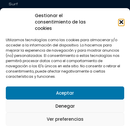
Surf
Trail running
Gestionar el
Triatlón
consentimiento de las
cookies
CONTACTO
+34 922 303 191
Utilizamos tecnologías como las cookies para almacenar y/o
+34 662 342 177
acceder a la información del dispositivo. Lo hacemos para
info@vkssport.com
mejorar la experiencia de navegación y para mostrar anuncios
SÍGUENOS
(no) personalizados. El consentimiento a estas tecnologías nos
permitirá procesar datos como el comportamiento de
navegación o los ID's únicos en este sitio. No consentir o retirar el
consentimiento, puede afectar negativamente a ciertas
características y funciones.
Aceptar
Aviso legal
Política de privacidad
Política de cookies
Denegar
Copyright © 2026 VKS Sport.
Ver preferencias
Todos los derechos resevados.