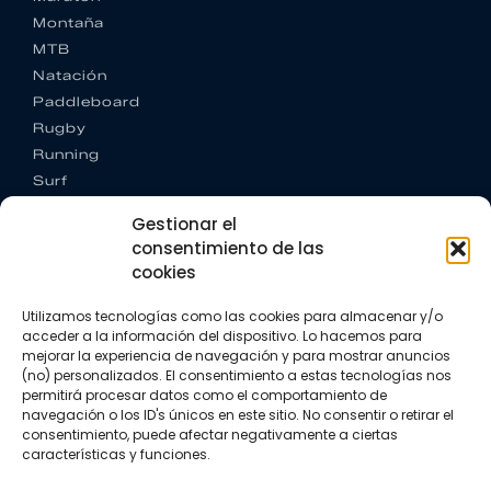
Montaña
MTB
Natación
Paddleboard
Rugby
Running
Surf
Trail running
Gestionar el
Triatlón
consentimiento de las
cookies
CONTACTO
+34 922 303 191
Utilizamos tecnologías como las cookies para almacenar y/o
+34 662 342 177
acceder a la información del dispositivo. Lo hacemos para
info@vkssport.com
mejorar la experiencia de navegación y para mostrar anuncios
SÍGUENOS
(no) personalizados. El consentimiento a estas tecnologías nos
permitirá procesar datos como el comportamiento de
navegación o los ID's únicos en este sitio. No consentir o retirar el
consentimiento, puede afectar negativamente a ciertas
características y funciones.