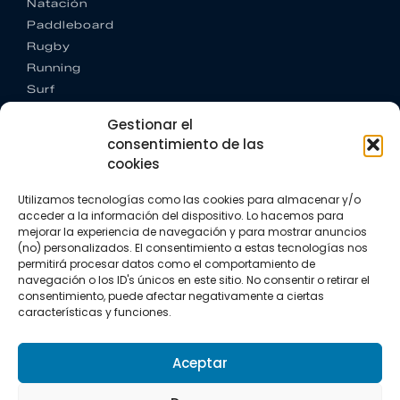
Natación
Paddleboard
Rugby
Running
Surf
Trail running
Gestionar el
Triatlón
consentimiento de las
cookies
CONTACTO
+34 922 303 191
Utilizamos tecnologías como las cookies para almacenar y/o
+34 662 342 177
acceder a la información del dispositivo. Lo hacemos para
info@vkssport.com
mejorar la experiencia de navegación y para mostrar anuncios
SÍGUENOS
(no) personalizados. El consentimiento a estas tecnologías nos
permitirá procesar datos como el comportamiento de
navegación o los ID's únicos en este sitio. No consentir o retirar el
consentimiento, puede afectar negativamente a ciertas
características y funciones.
Aceptar
Aviso legal
Política de privacidad
Política de cookies