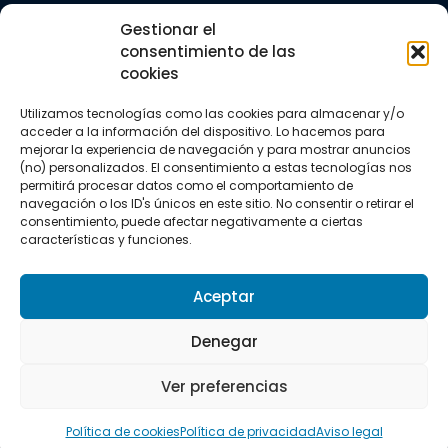
Trail running
Gestionar el
Triatlón
consentimiento de las
cookies
CONTACTO
+34 922 303 191
Utilizamos tecnologías como las cookies para almacenar y/o
+34 662 342 177
acceder a la información del dispositivo. Lo hacemos para
info@vkssport.com
mejorar la experiencia de navegación y para mostrar anuncios
SÍGUENOS
(no) personalizados. El consentimiento a estas tecnologías nos
permitirá procesar datos como el comportamiento de
navegación o los ID's únicos en este sitio. No consentir o retirar el
consentimiento, puede afectar negativamente a ciertas
características y funciones.
Aceptar
Aviso legal
Política de privacidad
Política de cookies
Denegar
Copyright © 2026 VKS Sport.
Ver preferencias
Todos los derechos resevados.
Política de cookies
Política de privacidad
Aviso legal