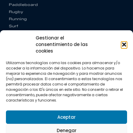
Paddleboard
Rugby
Running
Surf
Trail running
Gestionar el
Triatlón
consentimiento de las
cookies
CONTACTO
+34 922 303 191
Utilizamos tecnologías como las cookies para almacenar y/o
+34 662 342 177
acceder a la información del dispositivo. Lo hacemos para
info@vkssport.com
mejorar la experiencia de navegación y para mostrar anuncios
SÍGUENOS
(no) personalizados. El consentimiento a estas tecnologías nos
permitirá procesar datos como el comportamiento de
navegación o los ID's únicos en este sitio. No consentir o retirar el
consentimiento, puede afectar negativamente a ciertas
características y funciones.
Aceptar
Aviso legal
Política de privacidad
Política de cookies
Denegar