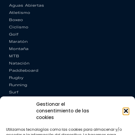
Aguas Abiertas
Atletismo
Boxeo
Ciclismo
Golf
Maratón
Montaña
MTB
Natación
Paddleboard
Rugby
Running
Surf
Trail running
Gestionar el
Triatlón
consentimiento de las
cookies
CONTACTO
+34 922 303 191
Utilizamos tecnologías como las cookies para almacenar y/o
+34 662 342 177
acceder a la información del dispositivo. Lo hacemos para