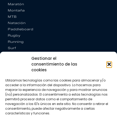
Maratón
Montaña
MTB
Natación
Paddleboard
Rugby
Running
Surf
Trail running
Gestionar el
Triatlón
consentimiento de las
cookies
CONTACTO
+34 922 303 191
Utilizamos tecnologías como las cookies para almacenar y/o
+34 662 342 177
acceder a la información del dispositivo. Lo hacemos para
info@vkssport.com
mejorar la experiencia de navegación y para mostrar anuncios
SÍGUENOS
(no) personalizados. El consentimiento a estas tecnologías nos
permitirá procesar datos como el comportamiento de
navegación o los ID's únicos en este sitio. No consentir o retirar el
consentimiento, puede afectar negativamente a ciertas
características y funciones.